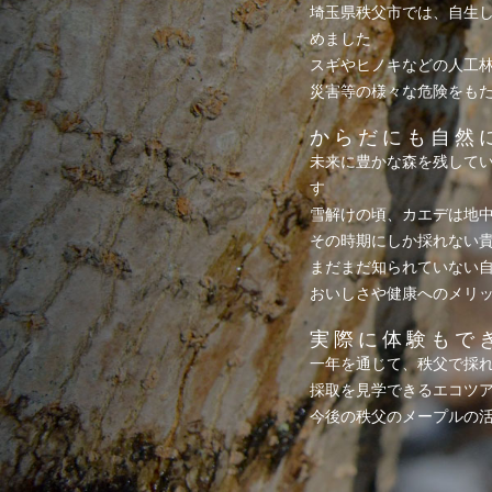
埼玉県秩父市では、自生
めました
スギやヒノキなどの人工
災害等の様々な危険をも
からだにも自然
未来に豊かな森を残して
す
雪解けの頃、カエデは地
その時期にしか採れない
まだまだ知られていない
おいしさや健康へのメリ
実際に体験もで
一年を通じて、秩父で採
採取を見学できるエコツ
今後の秩父のメープルの