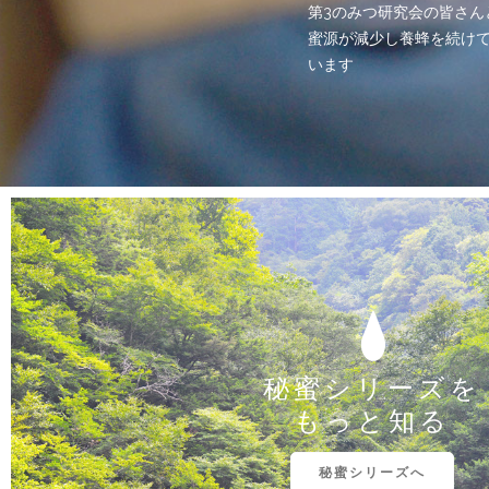
第3のみつ研究会の皆さん
蜜源が減少し養蜂を続け
います
秘蜜シリーズを
もっと知る
秘蜜シリーズへ