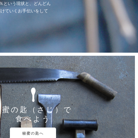
5％という現状と、どんどん
届けていくお手伝いをして
秘蜜の匙（さじ）で
食べよう
秘蜜の匙へ