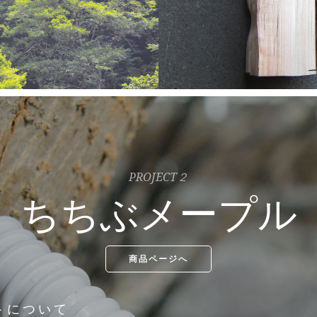
PROJECT２
ちちぶメープル
商品ページへ
トについて