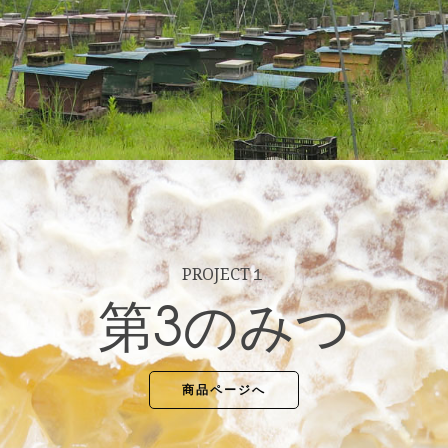
PROJECT１
第3のみつ
商品ページへ