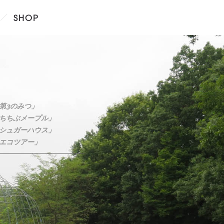
SHOP
「第3のみつ」
２「ちちぶメープル」
３「シュガーハウス」
４「エコツアー」