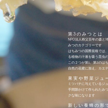
第3のみつとは
NPO法人秩父百年の森と
みつのカテゴリーです
はちみつの国際規格では
る植物の汁液を吸う昆虫
この２つが第1、第2のは
自然の花蜜に加え、カエ
果実や野菜ジュ
ミツバチに与えているジ
手間隙かけて作られたみ
クな味になります
新しい養蜂の形