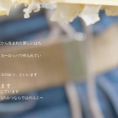
究から生まれた新しいはち
にヨーロッパで作られてい
第３のみつ」といいます
めます
託しています
3のみつならではのユニー