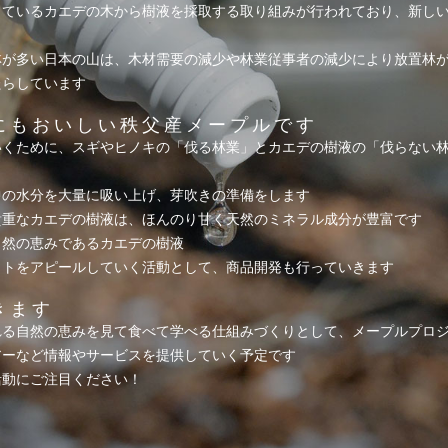
しているカエデの木から樹液を採取する取り組みが行われており、新し
林が多い日本の山は、木材需要の減少や林業従事者の減少により放置林
たらしています
にもおいしい秩父産メープルです
いくために、スギやヒノキの「伐る林業」とカエデの樹液の「伐らない
中の水分を大量に吸い上げ、芽吹きの準備をします
貴重なカエデの樹液は、ほんのり甘く天然のミネラル成分が豊富です
自然の恵みであるカエデの樹液
ットをアピールしていく活動として、商品開発も行っていきます
きます
れる自然の恵みを見て食べて学べる仕組みづくりとして、メープルプロ
アーなど情報やサービスを提供していく予定です
活動にご注目ください！