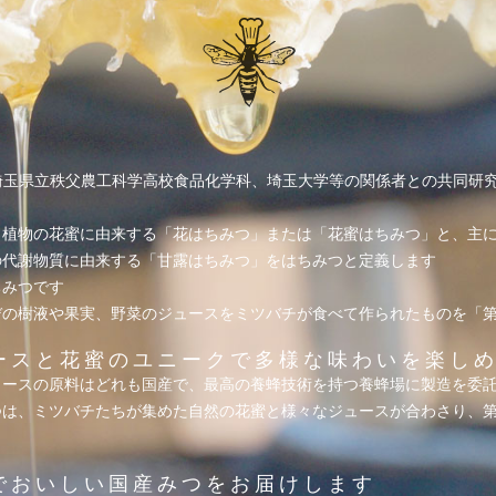
埼玉県立秩父農工科学高校食品化学科、埼玉大学等の関係者との共同研
、植物の花蜜に由来する「花はちみつ」または「花蜜はちみつ」と、主
の代謝物質に由来する「甘露はちみつ」をはちみつと定義します
ちみつです
デの樹液や果実、野菜のジュースをミツバチが食べて作られたものを「
ースと花蜜のユニークで多様な味わいを楽し
ュースの原料はどれも国産で、最高の養蜂技術を持つ養蜂場に製造を委
つは、ミツバチたちが集めた自然の花蜜と様々なジュースが合わさり、第
でおいしい国産みつをお届けします